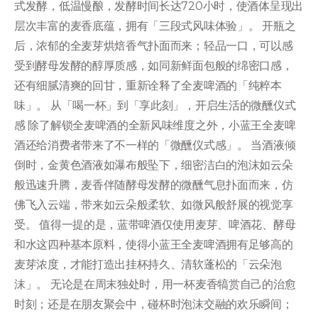
式发酵，低温慢酿，发酵时间长达720小时，使酒体呈现出
层次丰富的麦香底蕴，拥有「三段式风味体验」。 开瓶之
后，浓郁的全麦芽烘焙香气扑面而来；轻品一口，可以感
受到酵母发酵的醇厚质感，如同新鲜面包般的绵密口感，
还有细腻清爽的回甘，重新诠释了全麦啤酒的「纯粹本
味」。 从「喝一杯」到「享此刻」，开启生活的微醺仪式
感 除了解锁全麦啤酒的全新风味维度之外，小蓝王全麦啤
酒还给消费者带来了不一样的「微醺仪式感」。 当酒液倾
倒时，金黄色酒液如瀑布般坠下，细密洁白的泡沫如云朵
般迅速升腾，麦香伴随酵母发酵的微醺气息扑面而来，仿
佛飞入云端，带来如云朵般柔软、如微风般舒展的视觉享
受。 值得一提的是，蓝带啤酒仅使用麦芽、啤酒花、酵母
和水这四种基本原料，使得小蓝王全麦啤酒拥有足够高的
麦芽浓度，才能打造出挂杯持久、清软蓬松的「云朵泡
沫」。 无论是在周末独处时，用一杯麦香犒赏自己的治愈
时刻；还是在朋友聚会中，碰杯时泡沫交融的欢乐瞬间；